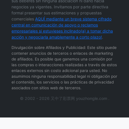
sus deberes sin ninguna asociación ni daño hacia
negocios ya vigentes. Invitamos por parte directiva
formal presentar sus estimaciones y propuestas
comerciales
AQUÍ mediante un breve sistema cifrado
central en comunicación de apoyo o reclamos
empresariales si estuvieses inclinado(a) a tomar dicha
acción y negociarla amablemente a corto plazo!
.
Divulgación sobre Afiliados y Publicidad: Este sitio puede
contener anuncios de terceros o enlaces de marketing
de afiliados. Es posible que ganemos una comisión por
las compras o interacciones realizadas a través de estos
enlaces externos sin costo adicional para usted. No
asumimos ninguna responsabilidad legal ni obligación por
el contenido, los servicios o las prácticas de privacidad
asociados con sitios web de terceros.
© 2002 - 2026 又中了彩票网 youzhongle.com .