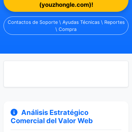
(youzhongle.com)!
Contactos de Soporte \ Ayudas Técnicas \ Reportes
\ Compra
Análisis Estratégico
Comercial del Valor Web