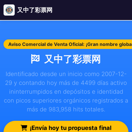
又中了彩票网
Aviso Comercial de Venta Oficial: ¡Gran nombre glob
又中了彩票网
Identificado desde un inicio como 2007-12-
29 y contando hoy más de 4499 días activo
ininterrumpidos en depósitos e identidad
con picos superiores orgánicos registrados a
más de 983,958 hits totales.
¡Envía hoy tu propuesta final