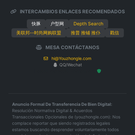
INTERCAMBIOS ENLACES RECOMENDADOS
快豚
户型网
Depth Search
美联邦--时尚网购联盟
推普 推铺 推仆
戳信
MESA CONTÁCTANOS
hi@Youzhongle.com
QQ/Wechat
Hosted Protected Environment
Anuncio Formal De Transferencia De Bien Digital:
Resolución Normativa Digital & Acuerdos
Transaccionales Opcionales de (youzhongle.com): Nos
complace reportar que siendo registrados legales
estamos buscando desprender voluntariamente todos