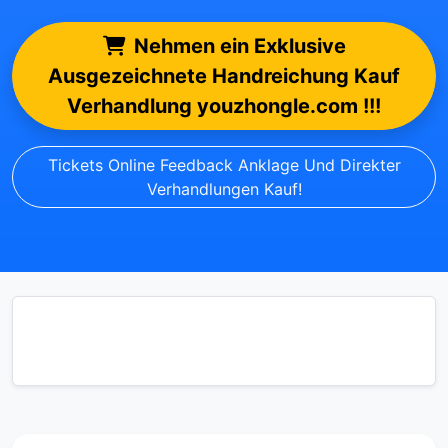
Nehmen ein Exklusive
Ausgezeichnete Handreichung Kauf
Verhandlung youzhongle.com !!!
Tickets Online Feedback Anklage Und Direkter
Verhandlungen Kauf!