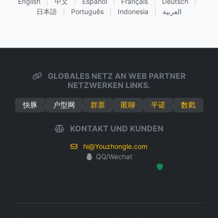
English
|
中文
|
Español
|
Français
|
Deutsch
|
日本語
|
Português
|
Indonesia
|
العربية
GLOBALES NETZ AN WEB PARTNER
NETZWERKEN LINKS.
快豚
户型网
群票
匿聊
平诺
数戳
KONTAKT UND KUNDEN
hi@Youzhongle.com
QQ/Wechat
Hosted Protected Environment