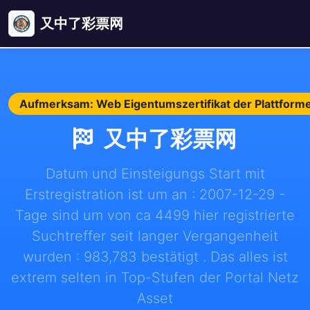
又中了彩票网
Aufmerksam: Web Eigentumszertifikat der Plattforme
又中了彩票网
Datum und Einsteigungs Start mit
Erstregistration ist um an : 2007-12-29 -
Tage sind um von ca 4499 hier registrierte
Suchtreffer seit langer Vergangenheit
wurden : 983,783 bestätigt . Das alles ist
extrem selten in Top-Stufen der Portal Netz
Asset